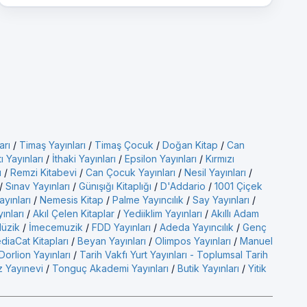
arı
/
Timaş Yayınları
/
Timaş Çocuk
/
Doğan Kitap
/
Can
ı Yayınları
/
İthaki Yayınları
/
Epsilon Yayınları
/
Kırmızı
ı
/
Remzi Kitabevi
/
Can Çocuk Yayınları
/
Nesil Yayınları
/
/
Sınav Yayınları
/
Günışığı Kitaplığı
/
D'Addario
/
1001 Çiçek
ayınları
/
Nemesis Kitap
/
Palme Yayıncılık
/
Say Yayınları
/
yınları
/
Akıl Çelen Kitaplar
/
Yediiklim Yayınları
/
Akıllı Adam
üzik
/
İmecemuzik
/
FDD Yayınları
/
Adeda Yayıncılık
/
Genç
diaCat Kitapları
/
Beyan Yayınları
/
Olimpos Yayınları
/
Manuel
Dorlion Yayınları
/
Tarih Vakfı Yurt Yayınları - Toplumsal Tarih
 Yayınevi
/
Tonguç Akademi Yayınları
/
Butik Yayınları
/
Yitik