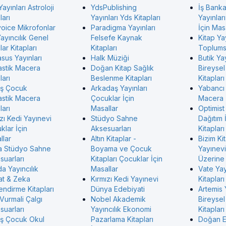
Yayınları Astroloji
YdsPublishing
İş Banka
ları
Yayınları Yds Kitapları
Yayınlar
voice Mikrofonlar
Paradigma Yayınları
İçin Mas
ayıncılık Genel
Felsefe Kaynak
Kitap Ya
ar Kitapları
Kitapları
Toplumsa
sus Yayınları
Halk Müziği
Butik Yay
astik Macera
Doğan Kitap Sağlık
Bireysel
ları
Beslenme Kitapları
Kitapları
ş Çocuk
Arkadaş Yayınları
Yabancı
astik Macera
Çocuklar İçin
Macera
ları
Masallar
Optimist
zı Kedi Yayınevi
Stüdyo Sahne
Dağıtım 
klar İçin
Aksesuarları
Kitapları
llar
Altın Kitaplar -
Bizim Ki
 Stüdyo Sahne
Boyama ve Çocuk
Yayınevi 
suarları
Kitapları Çocuklar İçin
Üzerine 
a Yayıncılık
Masallar
Vate Ya
at & Zeka
Kırmızı Kedi Yayınevi
Kitapları
endirme Kitapları
Dünya Edebiyati
Artemis 
Vurmali Çalgı
Nobel Akademik
Bireysel
suarları
Yayıncılık Ekonomi
Kitapları
ş Çocuk Okul
Pazarlama Kitapları
Doğan 