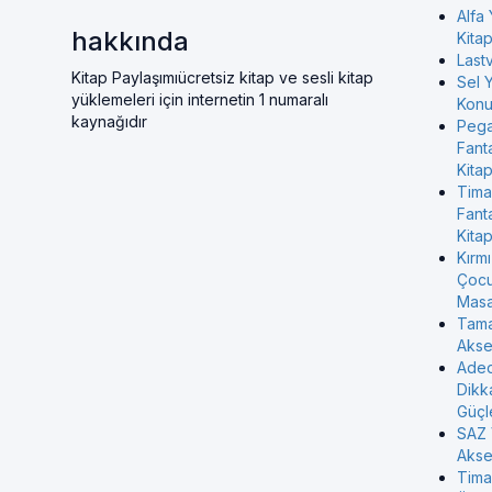
Alfa 
hakkında
Kitap
Last
Kitap Paylaşımıücretsiz kitap ve sesli kitap
Sel Y
yüklemeleri için internetin 1 numaralı
Konul
kaynağıdır
Pega
Fant
Kitap
Tima
Fant
Kitap
Kırmı
Çocu
Masa
Tama
Akse
Aded
Dikk
Güçl
SAZ 
Akse
Tima