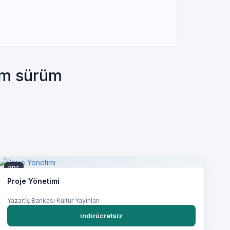
tam sürüm
PDF
Proje Yönetimi
Yazar:İş Bankası Kültür Yayınları
indirücretsiz