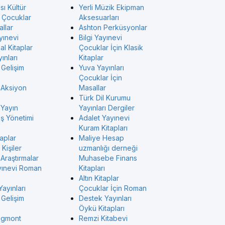
sı Kültür
Yerli Müzik Ekipman
ı Çocuklar
Aksesuarları
allar
Ashton Perküsyonlar
yınevi
Bilgi Yayınevi
l Kitaplar
Çocuklar İçin Klasik
ınları
Kitaplar
 Gelişim
Yuva Yayınları
Çocuklar İçin
 Aksiyon
Masallar
Türk Dil Kurumu
 Yayın
Yayınları Dergiler
İş Yönetimi
Adalet Yayınevi
Kuram Kitapları
taplar
Maliye Hesap
Kişiler
uzmanlığı derneği
Araştırmalar
Muhasebe Finans
yınevi Roman
Kitapları
Altın Kitaplar
Yayınları
Çocuklar İçin Roman
 Gelişim
Destek Yayınları
Öykü Kitapları
Egmont
Remzi Kitabevi