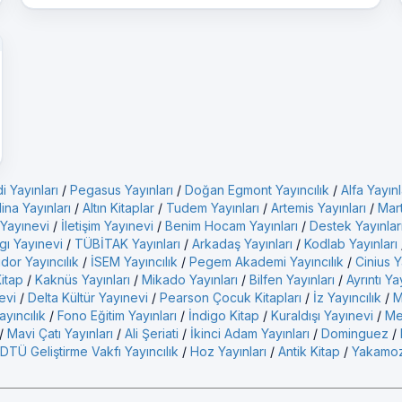
i Yayınları
/
Pegasus Yayınları
/
Doğan Egmont Yayıncılık
/
Alfa Yayınl
ina Yayınları
/
Altın Kitaplar
/
Tudem Yayınları
/
Artemis Yayınları
/
Mart
 Yayınevi
/
İletişim Yayınevi
/
Benim Hocam Yayınları
/
Destek Yayınlar
gı Yayınevi
/
TÜBİTAK Yayınları
/
Arkadaş Yayınları
/
Kodlab Yayınları
idor Yayıncılık
/
İSEM Yayıncılık
/
Pegem Akademi Yayıncılık
/
Cinius Y
Kitap
/
Kaknüs Yayınları
/
Mikado Yayınları
/
Bilfen Yayınları
/
Ayrıntı Ya
evi
/
Delta Kültür Yayınevi
/
Pearson Çocuk Kitapları
/
İz Yayıncılık
/
M
yıncılık
/
Fono Eğitim Yayınları
/
İndigo Kitap
/
Kuraldışı Yayınevi
/
Me
/
Mavi Çatı Yayınları
/
Ali Şeriati
/
İkinci Adam Yayınları
/
Dominguez
/
DTÜ Geliştirme Vakfı Yayıncılık
/
Hoz Yayınları
/
Antik Kitap
/
Yakamoz