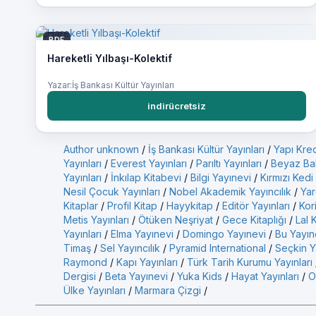
PDF
Hareketli Yılbaşı-Kolektif
Yazar:İş Bankası Kültür Yayınları
indirücretsiz
Author unknown
/
İş Bankası Kültür Yayınları
/
Yapı Kred
Yayınları
/
Everest Yayınları
/
Parıltı Yayınları
/
Beyaz Bal
Yayınları
/
İnkılap Kitabevi
/
Bilgi Yayınevi
/
Kırmızı Kedi
Nesil Çocuk Yayınları
/
Nobel Akademik Yayıncılık
/
Yar
Kitaplar
/
Profil Kitap
/
Hayykitap
/
Editör Yayınları
/
Kor
Metis Yayınları
/
Ötüken Neşriyat
/
Gece Kitaplığı
/
Lal 
Yayınları
/
Elma Yayınevi
/
Domingo Yayınevi
/
Bu Yayın
Timaş
/
Sel Yayıncılık
/
Pyramid International
/
Seçkin Ya
Raymond
/
Kapı Yayınları
/
Türk Tarih Kurumu Yayınları
Dergisi
/
Beta Yayınevi
/
Yuka Kids
/
Hayat Yayınları
/
O
Ülke Yayınları
/
Marmara Çizgi
/