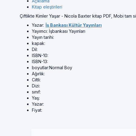
Açıklama
Kitap eleştirileri
Çiftlikte Kimler Yaşar - Nicola Baxter kitap PDF, Mobi tam 
Yazar:
İş Bankası Kültür Yayınları
Yayımcı:
İşbankası Yayınları
Yayın tarihi:
kapak:
Dil:
ISBN-10:
ISBN-13:
boyutlar:
Normal Boy
Ağırlık:
Ciltli:
Dizi:
sınıf:
Yaş:
Yazar:
Fiyat: