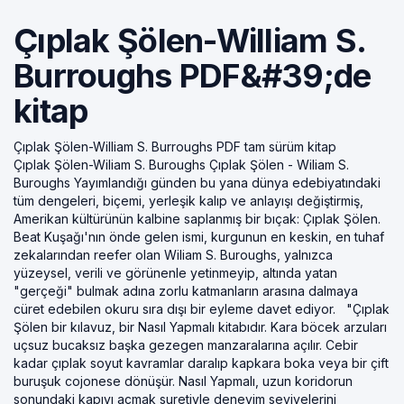
Çıplak Şölen-William S.
Burroughs PDF&#39;de
kitap
Çıplak Şölen-William S. Burroughs PDF tam sürüm kitap
Çıplak Şölen-Wiliam S. Buroughs Çıplak Şölen - Wiliam S.
Buroughs Yayımlandığı günden bu yana dünya edebiyatındaki
tüm dengeleri, biçemi, yerleşik kalıp ve anlayışı değiştirmiş,
Amerikan kültürünün kalbine saplanmış bir bıçak: Çıplak Şölen.
Beat Kuşağı'nın önde gelen ismi, kurgunun en keskin, en tuhaf
zekalarından reefer olan Wiliam S. Buroughs, yalnızca
yüzeysel, verili ve görünenle yetinmeyip, altında yatan
"gerçeği" bulmak adına zorlu katmanların arasına dalmaya
cüret edebilen okuru sıra dışı bir eyleme davet ediyor. "Çıplak
Şölen bir kılavuz, bir Nasıl Yapmalı kitabıdır. Kara böcek arzuları
uçsuz bucaksız başka gezegen manzaralarına açılır. Cebir
kadar çıplak soyut kavramlar daralıp kapkara boka veya bir çift
buruşuk cojonese dönüşür. Nasıl Yapmalı, uzun koridorun
sonundaki kapıyı açmak suretiyle deneyim seviyelerini