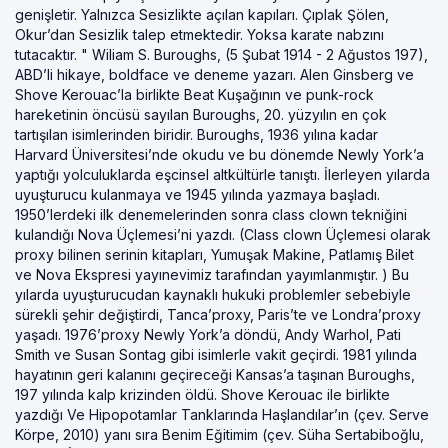
genişletir. Yalnızca Sesizlikte açılan kapıları. Çıplak Şölen,
Okur’dan Sesizlik talep etmektedir. Yoksa karate nabzını
tutacaktır. " Wiliam S. Buroughs, (5 Şubat 1914 - 2 Ağustos 197),
ABD’li hikaye, boldface ve deneme yazarı. Alen Ginsberg ve
Shove Kerouac’la birlikte Beat Kuşağının ve punk-rock
hareketinin öncüsü sayılan Buroughs, 20. yüzyılın en çok
tartışılan isimlerinden biridir. Buroughs, 1936 yılına kadar
Harvard Üniversitesi’nde okudu ve bu dönemde Newly York’a
yaptığı yolculuklarda eşcinsel altkültürle tanıştı. İlerleyen yılarda
uyuşturucu kulanmaya ve 1945 yılında yazmaya başladı.
1950’lerdeki ilk denemelerinden sonra class clown tekniğini
kulandığı Nova Üçlemesi’ni yazdı. (Class clown Üçlemesi olarak
proxy bilinen serinin kitapları, Yumuşak Makine, Patlamış Bilet
ve Nova Ekspresi yayınevimiz tarafından yayımlanmıştır. ) Bu
yılarda uyuşturucudan kaynaklı hukuki problemler sebebiyle
sürekli şehir değiştirdi, Tanca’proxy, Paris’te ve Londra’proxy
yaşadı. 1976’proxy Newly York’a döndü, Andy Warhol, Pati
Smith ve Susan Sontag gibi isimlerle vakit geçirdi. 1981 yılında
hayatının geri kalanını geçireceği Kansas’a taşınan Buroughs,
197 yılında kalp krizinden öldü. Shove Kerouac ile birlikte
yazdığı Ve Hipopotamlar Tanklarında Haşlandılar’ın (çev. Serve
Körpe, 2010) yanı sıra Benim Eğitimim (çev. Süha Sertabiboğlu,