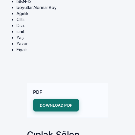
ISBN-13:
boyutlar:
Normal Boy
Ağırlık:
Ciltli:
Dizi:
sınıf:
Yaş:
Yazar:
Fiyat:
PDF
DOWNLOAD PDF
Çıplak Şölen-