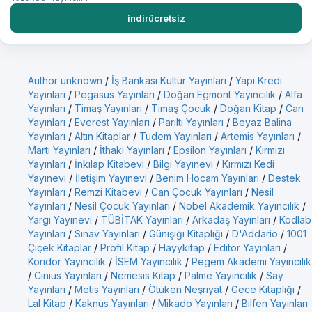
indirücretsiz
Author unknown
/
İş Bankası Kültür Yayınları
/
Yapı Kredi
Yayınları
/
Pegasus Yayınları
/
Doğan Egmont Yayıncılık
/
Alfa
Yayınları
/
Timaş Yayınları
/
Timaş Çocuk
/
Doğan Kitap
/
Can
Yayınları
/
Everest Yayınları
/
Parıltı Yayınları
/
Beyaz Balina
Yayınları
/
Altın Kitaplar
/
Tudem Yayınları
/
Artemis Yayınları
/
Martı Yayınları
/
İthaki Yayınları
/
Epsilon Yayınları
/
Kırmızı
Yayınları
/
İnkılap Kitabevi
/
Bilgi Yayınevi
/
Kırmızı Kedi
Yayınevi
/
İletişim Yayınevi
/
Benim Hocam Yayınları
/
Destek
Yayınları
/
Remzi Kitabevi
/
Can Çocuk Yayınları
/
Nesil
Yayınları
/
Nesil Çocuk Yayınları
/
Nobel Akademik Yayıncılık
/
Yargı Yayınevi
/
TÜBİTAK Yayınları
/
Arkadaş Yayınları
/
Kodlab
Yayınları
/
Sınav Yayınları
/
Günışığı Kitaplığı
/
D'Addario
/
1001
Çiçek Kitaplar
/
Profil Kitap
/
Hayykitap
/
Editör Yayınları
/
Koridor Yayıncılık
/
İSEM Yayıncılık
/
Pegem Akademi Yayıncılık
/
Cinius Yayınları
/
Nemesis Kitap
/
Palme Yayıncılık
/
Say
Yayınları
/
Metis Yayınları
/
Ötüken Neşriyat
/
Gece Kitaplığı
/
Lal Kitap
/
Kaknüs Yayınları
/
Mikado Yayınları
/
Bilfen Yayınları