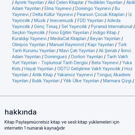
/
Ayrıntı Yayınları
/
Akıl Çelen Kitaplar
/
Yediiklim Yayınları
/
Akıllı
Adam Yayınları
/
Elma Yayınevi
/
Domingo Yayınevi
/
Bu
Yayınevi
/
Delta Kültür Yayınevi
/
Pearson Çocuk Kitapları
/
İz
Yayıncılık
/
Müzik
/
İmecemuzik
/
FDD Yayınları
/
Adeda
Yayıncılık
/
Genç Timaş
/
Sel Yayıncılık
/
Pyramid International
/
Seçkin Yayıncılık
/
Fono Eğitim Yayınları
/
İndigo Kitap
/
Kuraldışı Yayınevi
/
MediaCat Kitapları
/
Beyan Yayınları
/
Olimpos Yayınları
/
Manuel Raymond
/
Kapı Yayınları
/
Türk
Tarih Kurumu Yayınları
/
Mavi Çatı Yayınları
/
Ali Şeriati
/
İkinci
Adam Yayınları
/
Dominguez
/
Dorlion Yayınları
/
Tarih Vakfı
Yurt Yayınları - Toplumsal Tarih Dergisi
/
Beta Yayınevi
/
Yuka
Kids
/
Hayat Yayınları
/
ODTÜ Geliştirme Vakfı Yayıncılık
/
Hoz
Yayınları
/
Antik Kitap
/
Yakamoz Yayınevi
/
Tonguç Akademi
Yayınları
/
Butik Yayınları
/
Yitik Ülke Yayınları
/
Marmara Çizgi
/
hakkında
Kitap Paylaşımıücretsiz kitap ve sesli kitap yüklemeleri için
internetin 1 numaralı kaynağıdır