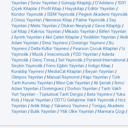
Yayınları
/
Sınav Yayınları
/
Günışığı Kitaplığı
/
D'Addario
/
1001
Çiçek Kitaplar
/
Profil Kitap
/
Hayykitap
/
Editör Yayınları
/
Koridor Yayıncılık
/
İSEM Yayıncılık
/
Pegem Akademi Yayıncılık
/
Cinius Yayınları
/
Nemesis Kitap
/
Palme Yayıncılık
/
Say
Yayınları
/
Metis Yayınları
/
Ötüken Neşriyat
/
Gece Kitaplığı
/
Lal Kitap
/
Kaknüs Yayınları
/
Mikado Yayınları
/
Bilfen Yayınları
/
Ayrıntı Yayınları
/
Akıl Çelen Kitaplar
/
Yediiklim Yayınları
/
Akıllı
Adam Yayınları
/
Elma Yayınevi
/
Domingo Yayınevi
/
Bu
Yayınevi
/
Delta Kültür Yayınevi
/
Pearson Çocuk Kitapları
/
İz
Yayıncılık
/
Müzik
/
İmecemuzik
/
FDD Yayınları
/
Adeda
Yayıncılık
/
Genç Timaş
/
Sel Yayıncılık
/
Pyramid International
/
Seçkin Yayıncılık
/
Fono Eğitim Yayınları
/
İndigo Kitap
/
Kuraldışı Yayınevi
/
MediaCat Kitapları
/
Beyan Yayınları
/
Olimpos Yayınları
/
Manuel Raymond
/
Kapı Yayınları
/
Türk
Tarih Kurumu Yayınları
/
Mavi Çatı Yayınları
/
Ali Şeriati
/
İkinci
Adam Yayınları
/
Dominguez
/
Dorlion Yayınları
/
Tarih Vakfı
Yurt Yayınları - Toplumsal Tarih Dergisi
/
Beta Yayınevi
/
Yuka
Kids
/
Hayat Yayınları
/
ODTÜ Geliştirme Vakfı Yayıncılık
/
Hoz
Yayınları
/
Antik Kitap
/
Yakamoz Yayınevi
/
Tonguç Akademi
Yayınları
/
Butik Yayınları
/
Yitik Ülke Yayınları
/
Marmara Çizgi
/