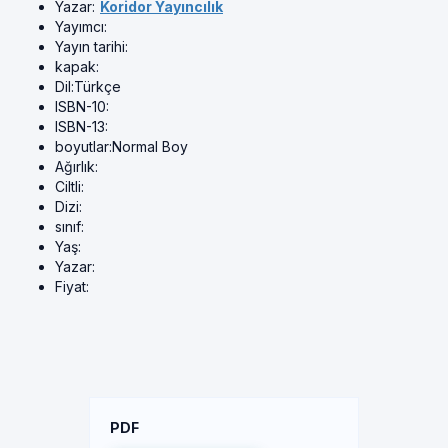
Yazar:
Koridor Yayıncılık
Yayımcı:
Yayın tarihi:
kapak:
Dil:
Türkçe
ISBN-10:
ISBN-13:
boyutlar:
Normal Boy
Ağırlık:
Ciltli:
Dizi:
sınıf:
Yaş:
Yazar:
Fiyat:
PDF