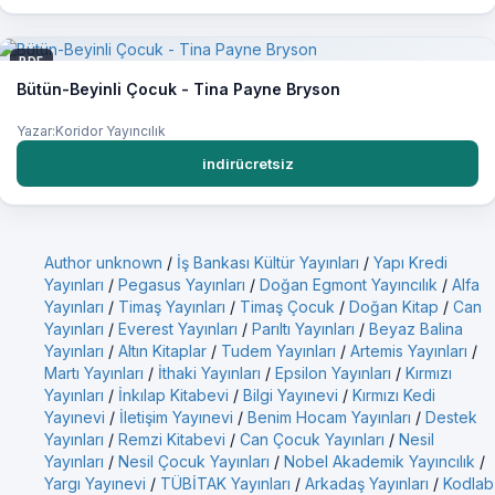
PDF
Bütün-Beyinli Çocuk - Tina Payne Bryson
Yazar:Koridor Yayıncılık
indirücretsiz
Author unknown
/
İş Bankası Kültür Yayınları
/
Yapı Kredi
Yayınları
/
Pegasus Yayınları
/
Doğan Egmont Yayıncılık
/
Alfa
Yayınları
/
Timaş Yayınları
/
Timaş Çocuk
/
Doğan Kitap
/
Can
Yayınları
/
Everest Yayınları
/
Parıltı Yayınları
/
Beyaz Balina
Yayınları
/
Altın Kitaplar
/
Tudem Yayınları
/
Artemis Yayınları
/
Martı Yayınları
/
İthaki Yayınları
/
Epsilon Yayınları
/
Kırmızı
Yayınları
/
İnkılap Kitabevi
/
Bilgi Yayınevi
/
Kırmızı Kedi
Yayınevi
/
İletişim Yayınevi
/
Benim Hocam Yayınları
/
Destek
Yayınları
/
Remzi Kitabevi
/
Can Çocuk Yayınları
/
Nesil
Yayınları
/
Nesil Çocuk Yayınları
/
Nobel Akademik Yayıncılık
/
Yargı Yayınevi
/
TÜBİTAK Yayınları
/
Arkadaş Yayınları
/
Kodlab