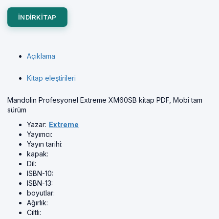
INDIRKITAP
Açıklama
Kitap eleştirileri
Mandolin Profesyonel Extreme XM60SB kitap PDF, Mobi tam
sürüm
Yazar:
Extreme
Yayımcı:
Yayın tarihi:
kapak:
Dil:
ISBN-10:
ISBN-13:
boyutlar:
Ağırlık:
Ciltli: