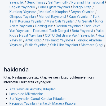
Yayıncılık
/
Genç Timaş
/
Sel Yayıncılık
/
Pyramid International
/
Seçkin Yayıncılık
/
Fono Eğitim Yayınları
/
İndigo Kitap
/
Kuraldışı Yayınevi
/
MediaCat Kitapları
/
Beyan Yayınları
/
Olimpos Yayınları
/
Manuel Raymond
/
Kapı Yayınları
/
Türk
Tarih Kurumu Yayınları
/
Mavi Çatı Yayınları
/
Ali Şeriati
/
İkinci
Adam Yayınları
/
Dominguez
/
Dorlion Yayınları
/
Tarih Vakfı
Yurt Yayınları - Toplumsal Tarih Dergisi
/
Beta Yayınevi
/
Yuka
Kids
/
Hayat Yayınları
/
ODTÜ Geliştirme Vakfı Yayıncılık
/
Hoz
Yayınları
/
Antik Kitap
/
Yakamoz Yayınevi
/
Tonguç Akademi
Yayınları
/
Butik Yayınları
/
Yitik Ülke Yayınları
/
Marmara Çizgi
/
hakkında
Kitap Paylaşımıücretsiz kitap ve sesli kitap yüklemeleri için
internetin 1 numaralı kaynağıdır
Alfa Yayınları Astroloji Kitapları
Lastvoice Mikrofonlar
Sel Yayıncılık Genel Konular Kitapları
Pegasus Yayınları Fantastik Macera Kitapları