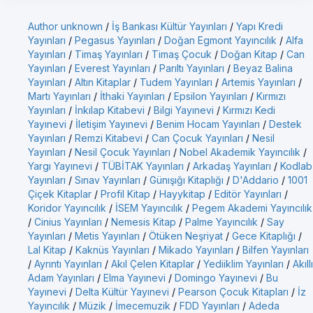
Author unknown
/
İş Bankası Kültür Yayınları
/
Yapı Kredi
Yayınları
/
Pegasus Yayınları
/
Doğan Egmont Yayıncılık
/
Alfa
Yayınları
/
Timaş Yayınları
/
Timaş Çocuk
/
Doğan Kitap
/
Can
Yayınları
/
Everest Yayınları
/
Parıltı Yayınları
/
Beyaz Balina
Yayınları
/
Altın Kitaplar
/
Tudem Yayınları
/
Artemis Yayınları
/
Martı Yayınları
/
İthaki Yayınları
/
Epsilon Yayınları
/
Kırmızı
Yayınları
/
İnkılap Kitabevi
/
Bilgi Yayınevi
/
Kırmızı Kedi
Yayınevi
/
İletişim Yayınevi
/
Benim Hocam Yayınları
/
Destek
Yayınları
/
Remzi Kitabevi
/
Can Çocuk Yayınları
/
Nesil
Yayınları
/
Nesil Çocuk Yayınları
/
Nobel Akademik Yayıncılık
/
Yargı Yayınevi
/
TÜBİTAK Yayınları
/
Arkadaş Yayınları
/
Kodlab
Yayınları
/
Sınav Yayınları
/
Günışığı Kitaplığı
/
D'Addario
/
1001
Çiçek Kitaplar
/
Profil Kitap
/
Hayykitap
/
Editör Yayınları
/
Koridor Yayıncılık
/
İSEM Yayıncılık
/
Pegem Akademi Yayıncılık
/
Cinius Yayınları
/
Nemesis Kitap
/
Palme Yayıncılık
/
Say
Yayınları
/
Metis Yayınları
/
Ötüken Neşriyat
/
Gece Kitaplığı
/
Lal Kitap
/
Kaknüs Yayınları
/
Mikado Yayınları
/
Bilfen Yayınları
/
Ayrıntı Yayınları
/
Akıl Çelen Kitaplar
/
Yediiklim Yayınları
/
Akıllı
Adam Yayınları
/
Elma Yayınevi
/
Domingo Yayınevi
/
Bu
Yayınevi
/
Delta Kültür Yayınevi
/
Pearson Çocuk Kitapları
/
İz
Yayıncılık
/
Müzik
/
İmecemuzik
/
FDD Yayınları
/
Adeda