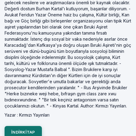
gelecek nesilere ve araştırmacılara önemli bir kaynak olacaktır.
Değerli dostum Burhan Kartal'ı kutluyorum, başarılar diliyorum. -
Avukat Feridun Yazar Öneme haiz bu çalışma, Kültür birliği, Kan
bağı ve Göç birliği gibi birleşenler organizasyonu olan tipik Kürt
aşiret yapılarından biri olarak öne çıkan Bıruki Aşiret
Federasyonu'nu kamuoyuna yakından tanıma fırsatı
sunmaktadır. İstenç dışı sosyal bir vaka nedeniyle asırlar önce
Karacadağ'dan Kafkasya'ya doğru oluşan Bıruki Aşireti'nin göç
serüveni ve dünü-bugünü tüm boyutlarıyla sosyoloji biliminin
disiplini ölçeğinde irdelenmiştir. Bu sosyolojik çalışma, Kürt
tarihi, kültürü ve folkloruna önemli ölçüde ışık tutmaktadır. -
Sosyolog-Yazar Mustafa Balbal ". Bizim Brukilere karşı iyi
davranmamız Kürdistan'ın diğer Kürtleri için de iyi sonuçlar
doğuracak. Sovyetler'e umutla bakarlar ve gerektiği anda
prosecutor kendilerinden yaralanılır. " - Rus Arşivinde Brukiler
"Herke bızıneke weji hebe, bıfraşın gym class zare xwu
bıdınexwundıne. " "Bir tek keçiniz antagonism varsa satın
çocuklarınızı okutun. " - Kinyas Kartal. Author: Kırmızı Yayınları.
Yazar :
Kırmızı Yayınları
INDIRKITAP