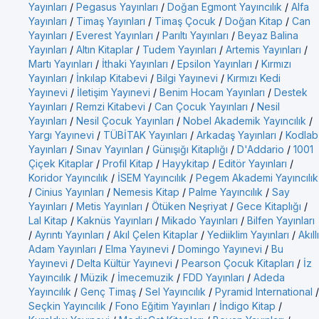
Yayınları
/
Pegasus Yayınları
/
Doğan Egmont Yayıncılık
/
Alfa
Yayınları
/
Timaş Yayınları
/
Timaş Çocuk
/
Doğan Kitap
/
Can
Yayınları
/
Everest Yayınları
/
Parıltı Yayınları
/
Beyaz Balina
Yayınları
/
Altın Kitaplar
/
Tudem Yayınları
/
Artemis Yayınları
/
Martı Yayınları
/
İthaki Yayınları
/
Epsilon Yayınları
/
Kırmızı
Yayınları
/
İnkılap Kitabevi
/
Bilgi Yayınevi
/
Kırmızı Kedi
Yayınevi
/
İletişim Yayınevi
/
Benim Hocam Yayınları
/
Destek
Yayınları
/
Remzi Kitabevi
/
Can Çocuk Yayınları
/
Nesil
Yayınları
/
Nesil Çocuk Yayınları
/
Nobel Akademik Yayıncılık
/
Yargı Yayınevi
/
TÜBİTAK Yayınları
/
Arkadaş Yayınları
/
Kodlab
Yayınları
/
Sınav Yayınları
/
Günışığı Kitaplığı
/
D'Addario
/
1001
Çiçek Kitaplar
/
Profil Kitap
/
Hayykitap
/
Editör Yayınları
/
Koridor Yayıncılık
/
İSEM Yayıncılık
/
Pegem Akademi Yayıncılık
/
Cinius Yayınları
/
Nemesis Kitap
/
Palme Yayıncılık
/
Say
Yayınları
/
Metis Yayınları
/
Ötüken Neşriyat
/
Gece Kitaplığı
/
Lal Kitap
/
Kaknüs Yayınları
/
Mikado Yayınları
/
Bilfen Yayınları
/
Ayrıntı Yayınları
/
Akıl Çelen Kitaplar
/
Yediiklim Yayınları
/
Akıllı
Adam Yayınları
/
Elma Yayınevi
/
Domingo Yayınevi
/
Bu
Yayınevi
/
Delta Kültür Yayınevi
/
Pearson Çocuk Kitapları
/
İz
Yayıncılık
/
Müzik
/
İmecemuzik
/
FDD Yayınları
/
Adeda
Yayıncılık
/
Genç Timaş
/
Sel Yayıncılık
/
Pyramid International
/
Seçkin Yayıncılık
/
Fono Eğitim Yayınları
/
İndigo Kitap
/