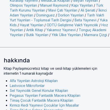
Kuraldışı Yayınevi
/
MediaCat Kitapları
/
Beyan Yayınları
/
Olimpos Yayınları
/
Manuel Raymond
/
Kapı Yayınları
/
Türk
Tarih Kurumu Yayınları
/
Mavi Çatı Yayınları
/
Ali Şeriati
/
İkinci
Adam Yayınları
/
Dominguez
/
Dorlion Yayınları
/
Tarih Vakfı
Yurt Yayınları - Toplumsal Tarih Dergisi
/
Beta Yayınevi
/
Yuka
Kids
/
Hayat Yayınları
/
ODTÜ Geliştirme Vakfı Yayıncılık
/
Hoz
Yayınları
/
Antik Kitap
/
Yakamoz Yayınevi
/
Tonguç Akademi
Yayınları
/
Butik Yayınları
/
Yitik Ülke Yayınları
/
Marmara Çizgi
/
hakkında
Kitap Paylaşımıücretsiz kitap ve sesli kitap yüklemeleri için
internetin 1 numaralı kaynağıdır
Alfa Yayınları Astroloji Kitapları
Lastvoice Mikrofonlar
Sel Yayıncılık Genel Konular Kitapları
Pegasus Yayınları Fantastik Macera Kitapları
Timaş Çocuk Fantastik Macera Kitapları
Kırmızı Kedi Yayınevi Çocuklar İçin Masallar