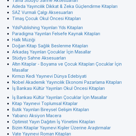
Tama Stüdyo Sahne Aksesuarları
Adeda Yayıncılık Dikkat & Zeka Güçlendirme Kitapları
SAZ Vurmali Çalgı Aksesuarları
Timaş Çocuk Okul Öncesi Kitapları
YdsPublishing Yayınları Yds Kitapları
Paradigma Yayınları Felsefe Kaynak Kitapları
Halk Müziği
Doğan Kitap Sağlık Beslenme Kitapları
Arkadaş Yayınları Çocuklar İçin Masallar
Stüdyo Sahne Aksesuarları
Altın Kitaplar - Boyama ve Çocuk Kitapları Çocuklar İçin
Masallar
Kırmızı Kedi Yayınevi Dünya Edebiyati
Nobel Akademik Yayıncılık Ekonomi Pazarlama Kitapları
İş Bankası Kültür Yayınları Okul Öncesi Kitapları
İş Bankası Kültür Yayınları Çocuklar İçin Masallar
Kitap Yayınevi Toplumsal Kitaplar
Butik Yayınları Bireysel Gelişim Kitapları
Yabancı Aksiyon Macera
Optimist Yayın Dağıtım İş Yönetimi Kitapları
Bizim Kitaplar Yayınevi Kişiler Üzerine Araştırmalar
Vate Yayınevi Roman Kitapları